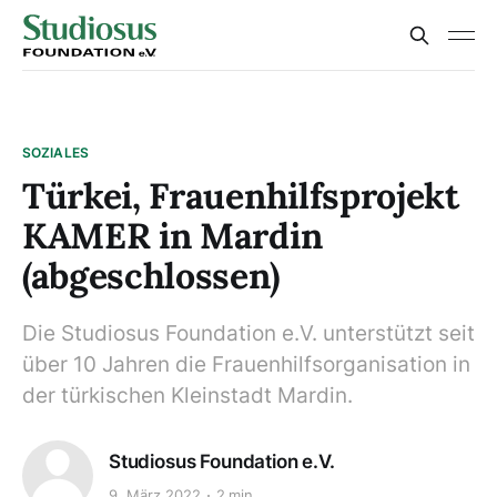
SOZIALES
Türkei, Frauenhilfsprojekt
KAMER in Mardin
(abgeschlossen)
Die Studiosus Foundation e.V. unterstützt seit
über 10 Jahren die Frauenhilfsorganisation in
der türkischen Kleinstadt Mardin.
Studiosus Foundation e.V.
9. März 2022
2 min