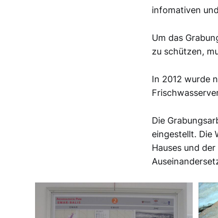
infomativen un
Um das Grabung
zu schützen, mu
In 2012 wurde n
Frischwasserve
Die Grabungsarb
eingestellt. Di
Hauses und der 
Auseinandersetz