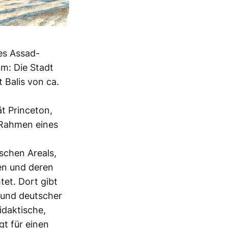
es Assad-
m: Die Stadt
t Balis von ca.
ät Princeton,
 Rahmen eines
schen Areals,
en und deren
et. Dort gibt
 und deutscher
idaktische,
gt für einen