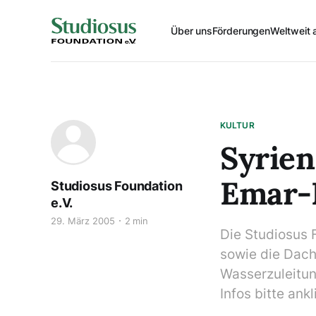
Über uns
Förderungen
Weltweit 
KULTUR
Syrien
Emar-B
Studiosus Foundation
e.V.
29. März 2005
2 min
Die Studiosus 
sowie die Dach
Wasserzuleitu
Infos bitte ankl