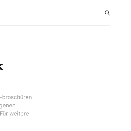
k
 -broschüren
igenen
Für weitere