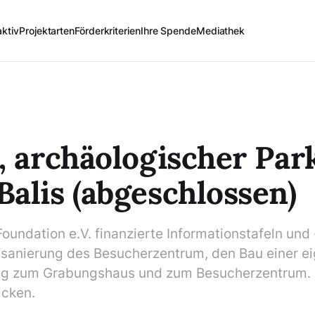
aktiv
Projektarten
Förderkriterien
Ihre Spende
Mediathek
, archäologischer Par
alis (abgeschlossen)
Foundation e.V. finanzierte Informationstafeln und
sanierung des Besucherzentrum, den Bau einer e
ng zum Grabungshaus und zum Besucherzentrum. 
icken.