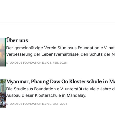
Über uns
Der gemeinnützige Verein Studiosus Foundation e.V. hat
Verbesserung der Lebensverhältnisse, den Schutz der N
Erhalt des kulturellen Erbes in aller Welt zum Ziel gesetzt. Er führt da
STUDIOSUS FOUNDATION E.V.
25. FEB. 2026
seit 2005 eine Arbeit fort, die die Studiosus Reisen 
bereits in den neunziger Jahren begonnen hat.
Myanmar, Phaung Daw Oo Klosterschule in M
Die Studiosus Foundation e.V. unterstützte viele Jahre
Ausbau dieser Klosterschule in Mandalay.
STUDIOSUS FOUNDATION E.V.
30. OKT. 2025