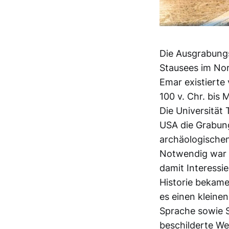
Die Ausgrabungs
Stausees im Nor
Emar existierte 
100 v. Chr. bis 
Die Universität 
USA die Grabung
archäologische
Notwendig war e
damit Interessi
Historie bekame
es einen kleine
Sprache sowie S
beschilderte We