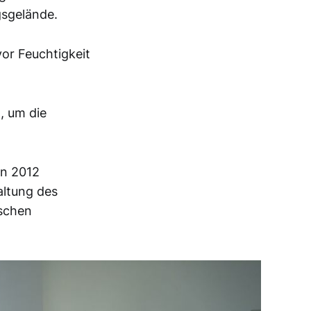
sgelände.
r Feuchtigkeit
, um die
in 2012
altung des
ischen