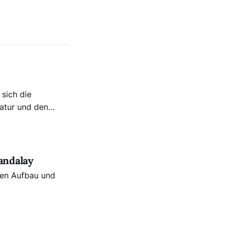
 sich die
atur und den
mit
München GmbH
andalay
 den Aufbau und