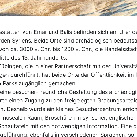
stätten von Emar und Balis befinden sich am Ufer d
den Syriens. Beide Orte sind archäologisch bedeutsa
von ca. 3000 v. Chr. bis 1200 v. Chr., die Handelsstad
Mitte des 13. Jahrhunderts.
Tübingen, die in einer Partnerschaft mit der Universit
en durchführt, hat beide Orte der Öffentlichkeit im
n Parks zugänglich gemachen.
ine besucher-freundliche Gestaltung des archäologi
erte einen Zugang zu den freigelegten Grabungsareal
n. Deshalb wurde ein kleines Besucherzentrum erricht
n musealen Raum, Broschüren in syrischer, englischer
chautafeln mit den notwendigen Information. Eine d
geführung, ebenfalls in verschiedenen Sprachen, sor